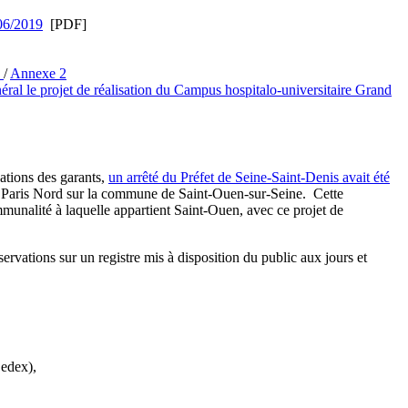
/06/2019
[PDF]
1
/
Annexe 2
éral le projet de réalisation du Campus hospitalo-universitaire Grand
ations des garants,
un arrêté du Préfet de Seine-Saint-Denis avait été
nd Paris Nord sur la commune de Saint-Ouen-sur-Seine. Cette
munalité à laquelle appartient Saint-Ouen, avec ce projet de
ervations sur un registre mis à disposition du public aux jours et
Cedex),