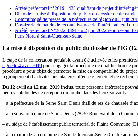
Arrêté préfectoral n°2019-1423 qualifiant de projet d’intérêt g
Bilan de la mise à disposition du public du dossier de demande 
Communiqué de presse de la préfecture de région du 3 juin 20
Dossier de demande de reconnaissance de l’intérêt général du 
Arrêté préfectoral N°2022-1491 du 2 juin 2022 renouvelant l’arr
Paris Nord à Saint-Ouen-sur-Seine
La mise à disposition du public du dossier de PIG (12
L’étape de la concertation préalable ayant été achevée et les premièr
signé le 4 avril 2019
pour engager la procédure de qualification de pr
procédure a pour objet de permettre la mise en compatibilité du proj
regroupement d’activités hospitalières, d’enseignement et de recherche
Du 12 avril au 12 mai 2019 inclus
, toute personne intéressée pouvai
heures habituelles de réception du public dans les lieux suivants :
– à la préfecture de la Seine-Saint-Denis (hall du rez-de-chaussée d
– à la sous-préfecture de Saint-Denis (28-30 Boulevard de la Commun
– au siège de l’établissement public territorial de Plaine Commune 
– à la mairie de la commune de Saint-Ouen-sur-Seine (Centre administr