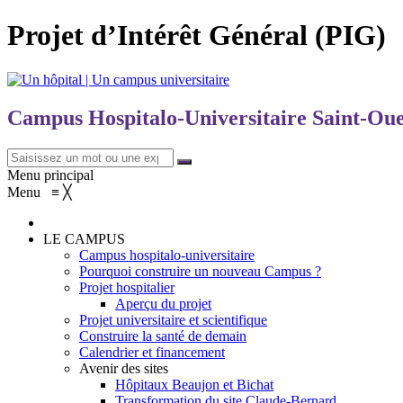
Projet d’Intérêt Général (PIG)
Campus Hospitalo-Universitaire Saint-Ou
Menu principal
Menu
≡
╳
LE CAMPUS
Campus hospitalo-universitaire
Pourquoi construire un nouveau Campus ?
Projet hospitalier
Aperçu du projet
Projet universitaire et scientifique
Construire la santé de demain
Calendrier et financement
Avenir des sites
Hôpitaux Beaujon et Bichat
Transformation du site Claude-Bernard