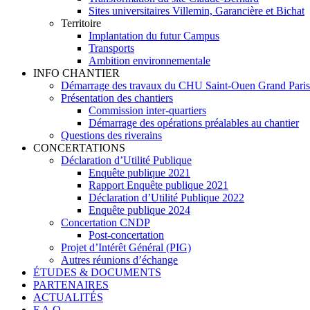
Sites universitaires Villemin, Garancière et Bichat
Territoire
Implantation du futur Campus
Transports
Ambition environnementale
INFO CHANTIER
Démarrage des travaux du CHU Saint-Ouen Grand Pari
Présentation des chantiers
Commission inter-quartiers
Démarrage des opérations préalables au chantier
Questions des riverains
CONCERTATIONS
Déclaration d’Utilité Publique
Enquête publique 2021
Rapport Enquête publique 2021
Déclaration d’Utilité Publique 2022
Enquête publique 2024
Concertation CNDP
Post-concertation
Projet d’Intérêt Général (PIG)
Autres réunions d’échange
ÉTUDES & DOCUMENTS
PARTENAIRES
ACTUALITÉS
F.A.Q