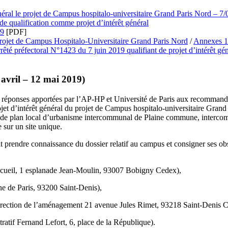
énéral le projet de Campus hospitalo-universitaire Grand Paris Nord – 7
de qualification comme projet d’intérêt général
19
[PDF]
projet de Campus Hospitalo-Universitaire Grand Paris Nord
/
Annexes 
êté préfectoral N°1423 du 7 juin 2019 qualifiant de projet d’intérêt gén
 avril – 12 mai 2019)
es réponses apportées par l’AP-HP et Université de Paris aux recommand
ojet d’intérêt général du projet de Campus hospitalo-universitaire Gra
et de plan local d’urbanisme intercommunal de Plaine commune, intercom
 sur un site unique.
t prendre connaissance du dossier relatif au campus et consigner ses obs
’accueil, 1 esplanade Jean-Moulin, 93007 Bobigny Cedex),
e de Paris, 93200 Saint-Denis),
(Direction de l’aménagement 21 avenue Jules Rimet, 93218 Saint-Denis 
atif Fernand Lefort, 6, place de la République).