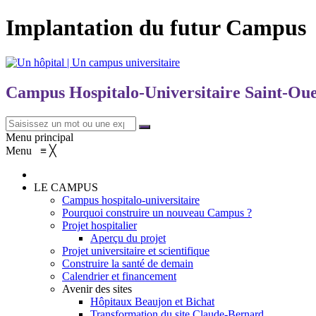
Implantation du futur Campus
Campus Hospitalo-Universitaire Saint-Ou
Menu principal
Menu
≡
╳
LE CAMPUS
Campus hospitalo-universitaire
Pourquoi construire un nouveau Campus ?
Projet hospitalier
Aperçu du projet
Projet universitaire et scientifique
Construire la santé de demain
Calendrier et financement
Avenir des sites
Hôpitaux Beaujon et Bichat
Transformation du site Claude-Bernard