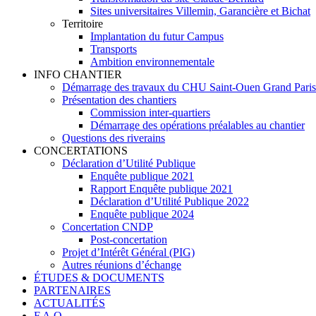
Sites universitaires Villemin, Garancière et Bichat
Territoire
Implantation du futur Campus
Transports
Ambition environnementale
INFO CHANTIER
Démarrage des travaux du CHU Saint-Ouen Grand Pari
Présentation des chantiers
Commission inter-quartiers
Démarrage des opérations préalables au chantier
Questions des riverains
CONCERTATIONS
Déclaration d’Utilité Publique
Enquête publique 2021
Rapport Enquête publique 2021
Déclaration d’Utilité Publique 2022
Enquête publique 2024
Concertation CNDP
Post-concertation
Projet d’Intérêt Général (PIG)
Autres réunions d’échange
ÉTUDES & DOCUMENTS
PARTENAIRES
ACTUALITÉS
F.A.Q