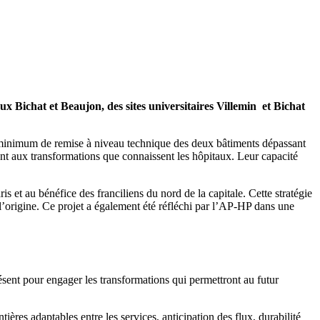
ux Bichat et Beaujon, des sites universitaires Villemin et Bichat
s minimum de remise à niveau technique des deux bâtiments dépassant
nt aux transformations que connaissent les hôpitaux. Leur capacité
s et au bénéfice des franciliens du nord de la capitale. Cette stratégie
 l’origine. Ce projet a également été réfléchi par l’AP-HP dans une
ésent pour engager les transformations qui permettront au futur
ères adaptables entre les services, anticipation des flux, durabilité