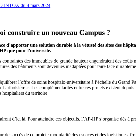
INFO INTOX du 4 mars 2024
oi construire un nouveau Campus ?
e d’apporter une solution durable à la vétusté des sites des hôpita
-HP que pour l’université.
les contraintes des immeubles de grande hauteur engendraient des coût
ctures des bâtiments sont devenues inadaptées pour faire face durableme
librer l’offre de soins hospitalo-universitaire à l’échelle du Grand Pari
u Lariboisière ». Les complémentarités entre ces projets existent depuis
ospitaliers du territoire.
ront d’ici là. Pour atteindre ces objectifs, l’AP-HP s’organise dès à pr
de succès de ce projet : modularité des espaces et des logistiques, fronti