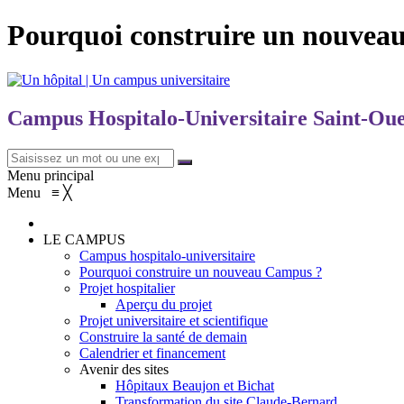
Pourquoi construire un nouvea
Campus Hospitalo-Universitaire Saint-Ou
Menu principal
Menu
≡
╳
LE CAMPUS
Campus hospitalo-universitaire
Pourquoi construire un nouveau Campus ?
Projet hospitalier
Aperçu du projet
Projet universitaire et scientifique
Construire la santé de demain
Calendrier et financement
Avenir des sites
Hôpitaux Beaujon et Bichat
Transformation du site Claude-Bernard