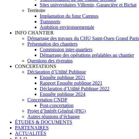
Sites universitaires Villemin, Garancière et Bichat
Territoire
Implantation du futur Campus
Transports
Ambition environnementale
INFO CHANTIER
Démarrage des travaux du CHU Saint-Ouen Grand Pari
Présentation des chantiers
Commission inter-quartiers
Démarrage des opérations préalables au chantier
Questions des riverains
CONCERTATIONS
Déclaration d’Utilité Publique
Enquête publique 2021
Rapport Enquête publique 2021
Déclaration d’Utilité Publique 2022
Enquête publique 2024
Concertation CNDP
Post-concertation
Projet d’Intérêt Général (PIG)
Autres réunions d’échange
ÉTUDES & DOCUMENTS
PARTENAIRES
ACTUALITÉS
F.A.Q