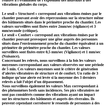
relative à l’évaluation de l’exposition des individus à des
vibrations globales du corps.
Le seuil « Structurel » correspond aux vibrations émises par le
chantier pouvant avoir des répercussions sur la structure même
des bâtiments situés dans le périmètre proche du chantier. Les
valeurs surveillées sont fixées entre 2mm/sec (vigilance) et 3
mm/seconde (critique).
Le seuil « Confort » correspond aux vibrations émises par le
chantier pouvant provoquer une gêne auprès des personnes
situés dans l’environnement proche du chantier équivalent à un
périmètre de périmètre proche du chantier. Les valeurs
surveillées sont fixées entre 0,5 mm/sec (Vigilance) et 1 mm/sec
(Nuisance).
Concernant les relevés, nous surveillons à la fois les valeurs
moyennes correspondant aux valeurs observées sur une période
de 5 min. Ces valeurs moyennes sont le critère de génération
d’alertes vibratoires de structure et de confort. Un ratio de 3
indique qu’une alerte est levée si la moyenne des 3 derniers
relevés a fait l’objet d’un dépassement.
Nous surveillons également les valeurs Max correspondant à
des phénomènes brefs sans incidences. Ses pics vibratoires ne
sont pas considérés comme des vibrations ayant un impact
sur les structures des bâtiments et auprès des riverains. Ils
peuvent cependant corroborer le ressentis de personnes à des